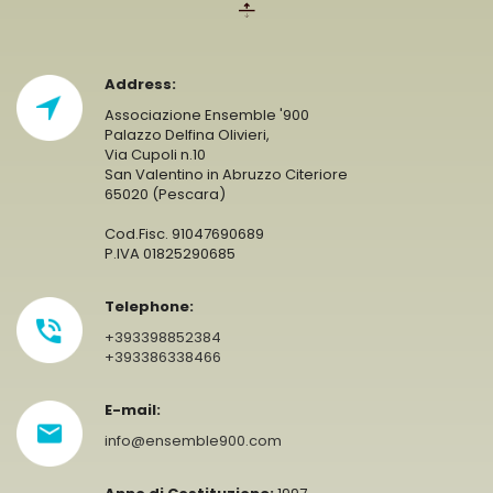
Address:
Associazione Ensemble '900
Palazzo Delfina Olivieri,
Via Cupoli n.10
San Valentino in Abruzzo Citeriore
65020 (Pescara)
Cod.Fisc. 91047690689
P.IVA 01825290685
Telephone:
+393398852384
+393386338466
E-mail:
info@ensemble900.com