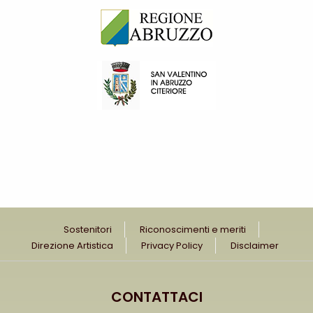
Sostenitori
Riconoscimenti e meriti
Direzione Artistica
Privacy Policy
Disclaimer
CONTATTACI