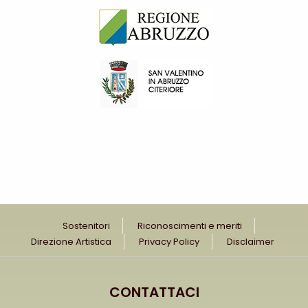
Sostenitori
Riconoscimenti e meriti
Direzione Artistica
Privacy Policy
Disclaimer
CONTATTACI