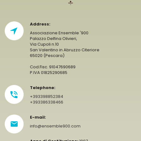
Address:
Associazione Ensemble '900
Palazzo Delfina Olivieri,
Via Cupoli n.10
San Valentino in Abruzzo Citeriore
65020 (Pescara)
Cod.Fisc. 91047690689
P.IVA 01825290685
Telephone:
+393398852384
+393386338466
E-mail:
info@ensemble900.com